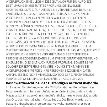
WIDERSPRUCH EINZULEGEN; DIES GILT AUCH FÜR EIN AUF DIESE
BESTIMMUNGEN GESTÜTZTES PROFILING. DIE JEWEILIGE
RECHTSGRUNDLAGE, AUF DENEN EINE VERARBEITUNG BERUHT,
ENTNEHMEN SIE DIESER DATENSCHUTZERKLÄRUNG. WENN SIE
WIDERSPRUCH EINLEGEN, WERDEN WIR IHRE BETROFFENEN
PERSONENBEZOGENEN DATEN NICHT MEHR VERARBEITEN, ES SEI
DENN, WIR KÖNNEN ZWINGENDE SCHUTZWÜRDIGE GRÜNDE FÜR DIE
VERARBEITUNG NACHWEISEN, DIE IHRE INTERESSEN, RECHTE UND
FREIHEITEN ÜBERWIEGEN ODER DIE VERARBEITUNG DIENT DER
GELTENDMACHUNG, AUSÜBUNG ODER VERTEIDIGUNG VON
RECHTSANSPRÜCHEN (WIDERSPRUCH NACH ART. 21 ABS. 1 DSGVO).
WERDEN IHRE PERSONENBEZOGENEN DATEN VERARBEITET, UM
DIREKTWERBUNG ZU BETREIBEN, SO HABEN SIE DAS RECHT, JEDERZEIT
WIDERSPRUCH GEGEN DIE VERARBEITUNG SIE BETREFFENDER
PERSONENBEZOGENER DATEN ZUM ZWECKE DERARTIGER WERBUNG
EINZULEGEN; DIES GILT AUCH FÜR DAS PROFILING, SOWEIT ES MIT
SOLCHER DIREKTWERBUNG IN VERBINDUNG STEHT. WENN SIE
WIDERSPRECHEN, WERDEN IHRE PERSONENBEZOGENEN DATEN
ANSCHLIESSEND NICHT MEHR ZUM ZWECKE DER DIREKTWERBUNG
VERWENDET (WIDERSPRUCH NACH ART. 21 ABS. 2 DSGVO).
Beschwerde­recht bei der zuständigen Aufsichts­behörde
Im Falle von Verstößen gegen die DSGVO steht den Betroffenen ein
Beschwerderecht bei einer Aufsichtsbehörde, insbesondere in dem
Mitgliedstaat ihres gewöhnlichen Aufenthalts, ihres Arbeitsplatzes oder
des Orts des mutmaßlichen Verstoßes zu. Das Beschwerderecht
besteht unbeschadet anderweitiger verwaltungsrechtlicher oder