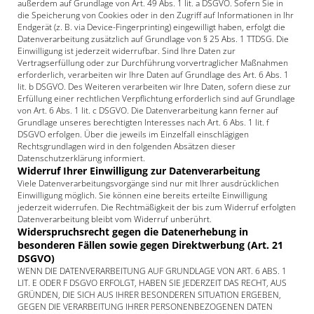
außerdem auf Grundlage von Art. 49 Abs. 1 lit. a DSGVO. Sofern Sie in
die Speicherung von Cookies oder in den Zugriff auf Informationen in Ihr
Endgerät (z. B. via Device-Fingerprinting) eingewilligt haben, erfolgt die
Datenverarbeitung zusätzlich auf Grundlage von § 25 Abs. 1 TTDSG. Die
Einwilligung ist jederzeit widerrufbar. Sind Ihre Daten zur
Vertragserfüllung oder zur Durchführung vorvertraglicher Maßnahmen
erforderlich, verarbeiten wir Ihre Daten auf Grundlage des Art. 6 Abs. 1
lit. b DSGVO. Des Weiteren verarbeiten wir Ihre Daten, sofern diese zur
Erfüllung einer rechtlichen Verpflichtung erforderlich sind auf Grundlage
von Art. 6 Abs. 1 lit. c DSGVO. Die Datenverarbeitung kann ferner auf
Grundlage unseres berechtigten Interesses nach Art. 6 Abs. 1 lit. f
DSGVO erfolgen. Über die jeweils im Einzelfall einschlägigen
Rechtsgrundlagen wird in den folgenden Absätzen dieser
Datenschutzerklärung informiert.
Widerruf Ihrer Einwilligung zur Datenverarbeitung
Viele Datenverarbeitungsvorgänge sind nur mit Ihrer ausdrücklichen
Einwilligung möglich. Sie können eine bereits erteilte Einwilligung
jederzeit widerrufen. Die Rechtmäßigkeit der bis zum Widerruf erfolgten
Datenverarbeitung bleibt vom Widerruf unberührt.
Widerspruchsrecht gegen die Datenerhebung in
besonderen Fällen sowie gegen Direktwerbung (Art. 21
DSGVO)
WENN DIE DATENVERARBEITUNG AUF GRUNDLAGE VON ART. 6 ABS. 1
LIT. E ODER F DSGVO ERFOLGT, HABEN SIE JEDERZEIT DAS RECHT, AUS
GRÜNDEN, DIE SICH AUS IHRER BESONDEREN SITUATION ERGEBEN,
GEGEN DIE VERARBEITUNG IHRER PERSONENBEZOGENEN DATEN