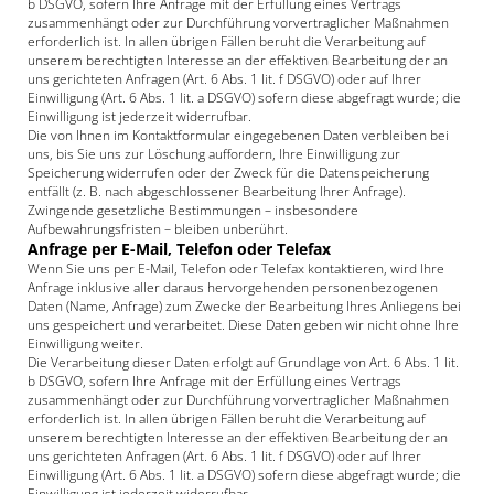
b DSGVO, sofern Ihre Anfrage mit der Erfüllung eines Vertrags
zusammenhängt oder zur Durchführung vorvertraglicher Maßnahmen
erforderlich ist. In allen übrigen Fällen beruht die Verarbeitung auf
unserem berechtigten Interesse an der effektiven Bearbeitung der an
uns gerichteten Anfragen (Art. 6 Abs. 1 lit. f DSGVO) oder auf Ihrer
Einwilligung (Art. 6 Abs. 1 lit. a DSGVO) sofern diese abgefragt wurde; die
Einwilligung ist jederzeit widerrufbar.
Die von Ihnen im Kontaktformular eingegebenen Daten verbleiben bei
uns, bis Sie uns zur Löschung auffordern, Ihre Einwilligung zur
Speicherung widerrufen oder der Zweck für die Datenspeicherung
entfällt (z. B. nach abgeschlossener Bearbeitung Ihrer Anfrage).
Zwingende gesetzliche Bestimmungen – insbesondere
Aufbewahrungsfristen – bleiben unberührt.
Anfrage per E-Mail, Telefon oder Telefax
Wenn Sie uns per E-Mail, Telefon oder Telefax kontaktieren, wird Ihre
Anfrage inklusive aller daraus hervorgehenden personenbezogenen
Daten (Name, Anfrage) zum Zwecke der Bearbeitung Ihres Anliegens bei
uns gespeichert und verarbeitet. Diese Daten geben wir nicht ohne Ihre
Einwilligung weiter.
Die Verarbeitung dieser Daten erfolgt auf Grundlage von Art. 6 Abs. 1 lit.
b DSGVO, sofern Ihre Anfrage mit der Erfüllung eines Vertrags
zusammenhängt oder zur Durchführung vorvertraglicher Maßnahmen
erforderlich ist. In allen übrigen Fällen beruht die Verarbeitung auf
unserem berechtigten Interesse an der effektiven Bearbeitung der an
uns gerichteten Anfragen (Art. 6 Abs. 1 lit. f DSGVO) oder auf Ihrer
Einwilligung (Art. 6 Abs. 1 lit. a DSGVO) sofern diese abgefragt wurde; die
Einwilligung ist jederzeit widerrufbar.