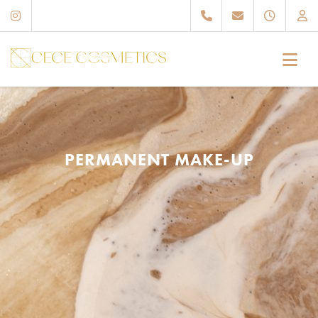
cececosmetics.de – Dein Kosmetikstudio in Schwalmstadt
PERMANENT MAKE-UP