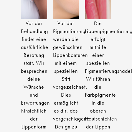
Vor der
Vor der
Die
Behandlung
Pigmentierung
Lippenpigmentierun
findet eine
werden die
erfolgt
ausführliche
gewünschten
mithilfe
Beratung
Lippenkonturen
einer
statt. Wir
mit einem
speziellen
besprechen
speziellen
Pigmentierungsnadel
deine
Stift
Wir führen
Wünsche
vorgezeichnet.
die
und
Dies
Farbpigmente
Erwartungen
ermöglicht
in die
hinsichtlich
es dir, das
oberen
der
vorgeschlagene
Hautschichten
Lippenform
Design zu
der Lippen